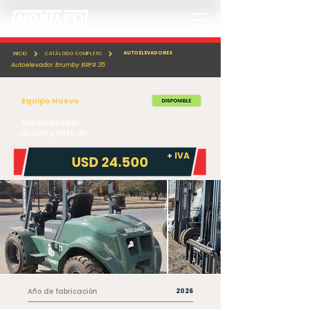
AUTOELEVADORES
INICIO
CATÁLOGO COMPLETO
Autoelevador Brumby BRFR 35
Equipo Nuevo
Autoelevador
Brumby BRFR 35
+ IVA
USD 24.500
Año de fabricación
2026