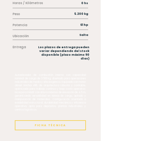
Horas / Kilómetros
0 hs
Peso
5.200 kg
Potencia
61 hp
Salta
Ubicación
Entrega
Los plazos de entrega pueden
variar dependiendo del stock
disponible (plazo máximo 90
días)
Autoelevador de combustión interna con capacidad
nominal de carga de 3.500 kg, diseñado para operaciones
industriales de media y alta exigencia. Equipado con motor
diésel Xinchai 498, de arquitectura robusta y confiable,
optimizado para trabajo continuo y bajo costo operativo.
Incorpora mástil con altura máxima de elevación de 4,5 m,
garantizando versatilidad en tareas de carga, apilado y
manipulación de materiales. Configuración orientada a
estabilidad estructural, durabilidad mecánica y eficiencia
operativa, apta para depósitos, plantas industriales y
centros logísticos.
FICHA TÉCNICA