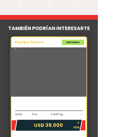
TAMBIÉN PODRÍAN INTERESARTE
Equipo Nuevo
Autoelevador
Toyota 8FG25 FSV6000
2026
0 hs
3.500 kg
-
+
USD 39.000
IVA