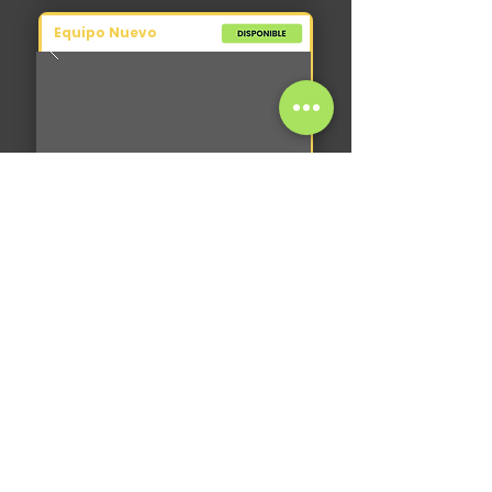
Equipo Nuevo
Autoelevador
CT Power FB25 FSV4800
2026
0 hs
3.500 kg
-
+
USD 31.500
IVA
VER CATÁLOGO COMPLETO