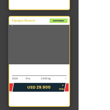
Equipo Nuevo
Autoelevador
Toyota FDZN25 V4000
2026
0 hs
3.500 kg
-
+
USD 29.900
IVA