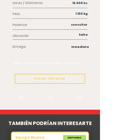
Horas / Kilómetros
16.000 hs
Peso
1.100 kg
Potencia
consultar
Salta
Ubicación
Entrega
Inmediata
90kva - motor FPT/alternador stamford - COMAP AMF25
FICHA TÉCNICA
TAMBIÉN PODRÍAN INTERESARTE
Equipo Nuevo