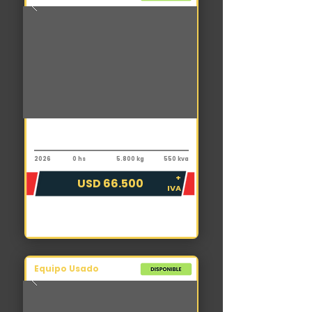
Grupo electrógeno
Depcko DPK-550KVA
2026
0 hs
5.800 kg
550 kva
+
USD 66.500
IVA
Equipo Usado