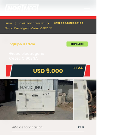
GRUPOS ELECTROGENOS
INICIO
CATÁLOGO COMPLETO
Grupo Electrógeno Cetec CI90E SA
Equipo Usado
Grupo electrógeno
Cetec CI90E SA
+ IVA
USD 9.000
Año de fabricación
2017