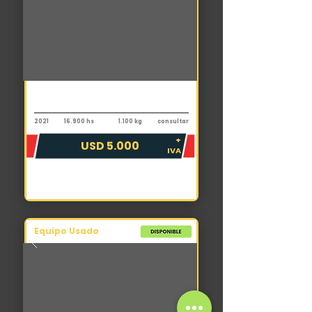
Grupo electrógeno
Cetec CC33E SA
2021
16.900 hs
1.100 kg
consultar
+
USD 5.000
IVA
Equipo Usado