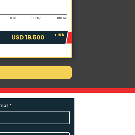
ementos
rí Excavador Extreme RE450
0 hs
883 kg
180 br
+ IVA
USD 19.500
mail
*