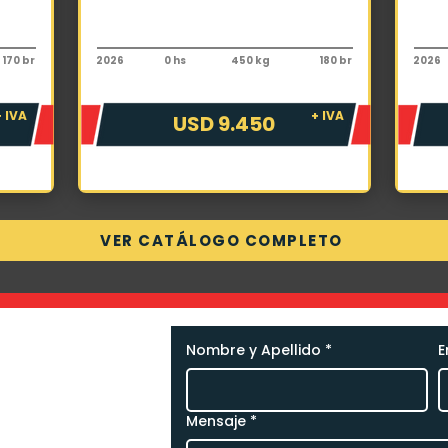
Implementos
Impl
Pecarí Excavador Dynamic RS450
Peca
170 br
2026
0 hs
450 kg
180 br
2026
+ IVA
+ IVA
USD 9.450
VER CATÁLOGO COMPLETO
Nombre y Apellido
*
E
necesitás,
 nosotros.
Mensaje
*