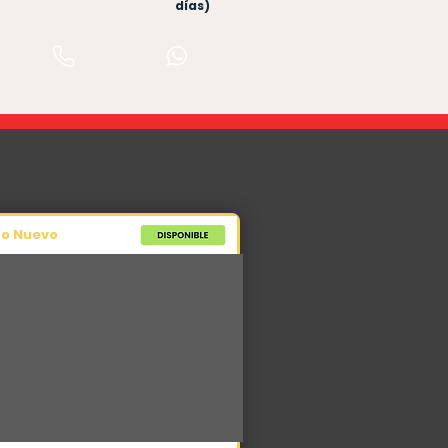
días)
po Nuevo