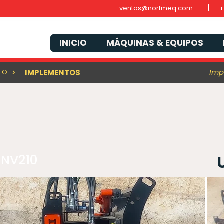
ventas@nortmeq.com
+
INICIO
MÁQUINAS & EQUIPOS
Imp
TO
IMPLEMENTOS
 NV210