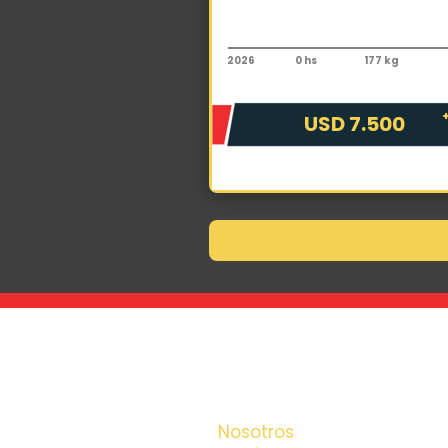
Implementos
Pecarí Hoyadora HP300
2026
0 hs
177 kg
USD 7.500
La maquina que 
la encontrás con
Nosotros