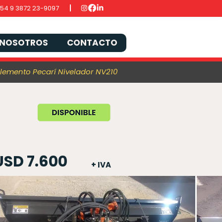
54 9 3872 23-9097
NOSOTROS
CONTACTO
lemento Pecarí Nivelador NV210
USD 7.600
+ IVA