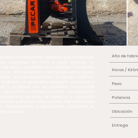
Año de fabri
veladora modelo NV210, diseñado para nivelación,
e superficies de tierra y suelo agrícola en
 de lotes y mantenimiento territorial. Construido
Horas / Kiló
ro de alta resistencia, optimizada para rigidez,
actos durante operaciones de trabajo continuo.
 nivelación de geometría reforzada, orientados a
Peso
rial y acabado liso de superficie. Transmisión
uerza (PTO) y montaje en tractor con enganche
ransferencia eficiente de potencia y operación
Potencia
cciones y refuerzos estructurales, orientado a alta
imo mantenimiento y desempeño consistente en
Ubicación
ión de suelos.
Entrega