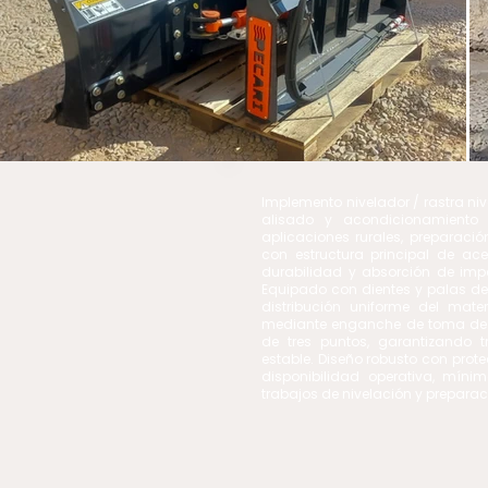
Implemento nivelador / rastra ni
alisado y acondicionamiento d
aplicaciones rurales, preparación
con estructura principal de ace
durabilidad y absorción de imp
Equipado con dientes y palas de
distribución uniforme del mate
mediante enganche de toma de f
de tres puntos, garantizando t
estable. Diseño robusto con prote
disponibilidad operativa, mín
trabajos de nivelación y preparac