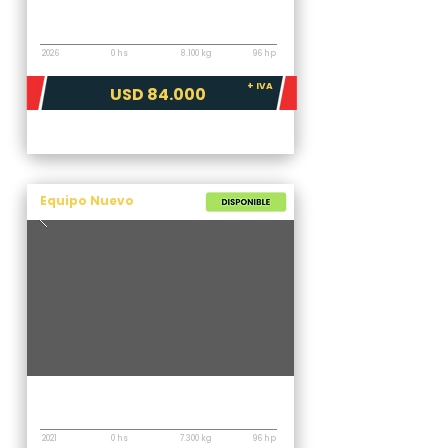
Retroexcavadora
Case 851 FX Plus
2026
0 hs
8.100 kg
96 hp
+ IVA
USD 84.000
Equipo Nuevo
Retroexcavadora
New Holland B80B
2021
0 hs
7.300 kg
96 hp