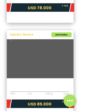
+ IVA
USD 78.000
Equipo Nuevo
Retroexcavadora
XCMG XC870BRI
2026
0 hs
7.600 kg
97 hp
+ IVA
USD 85.000