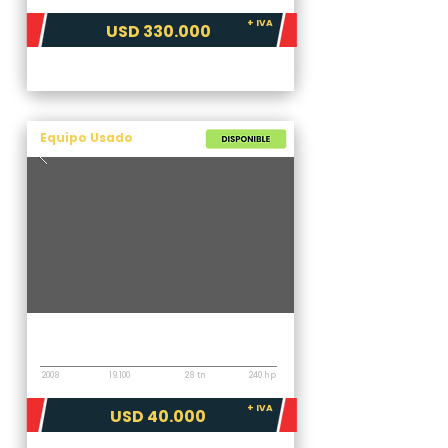
+ IVA
USD 330.000
Equipo Usado
Topadora
Komatsu D85EX-15E0
2008
19.100
28 tn
240 hp
+ IVA
USD 40.000