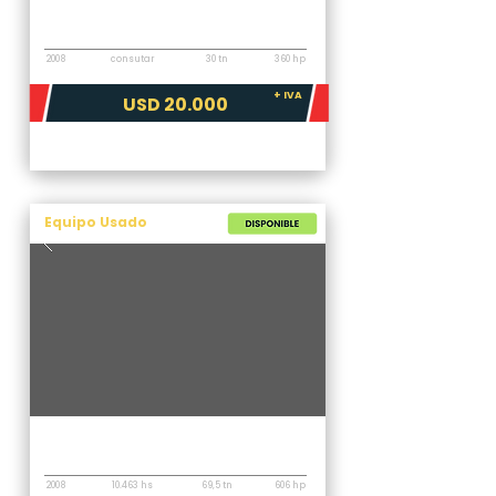
Topadora
Komatsu D155AX-6
2008
consutar
30 tn
360 hp
+ IVA
USD 20.000
Equipo Usado
Topadora
Komatsu D375A-5
2008
10.463 hs
69,5 tn
606 hp