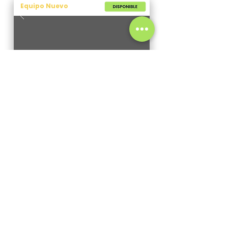
Equipo Nuevo
Topadora
Shantui SD16
2026
0 hs
17 tn
160 hp
+ IVA
USD 145.000