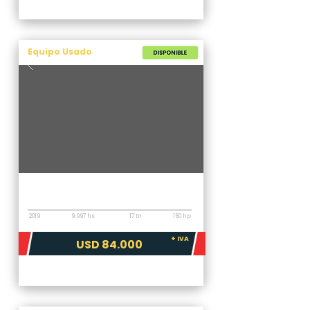
Equipo Usado
Topadora
Shantui SD16
2019
9.997 hs
17 tn
160 hp
+ IVA
USD 84.000