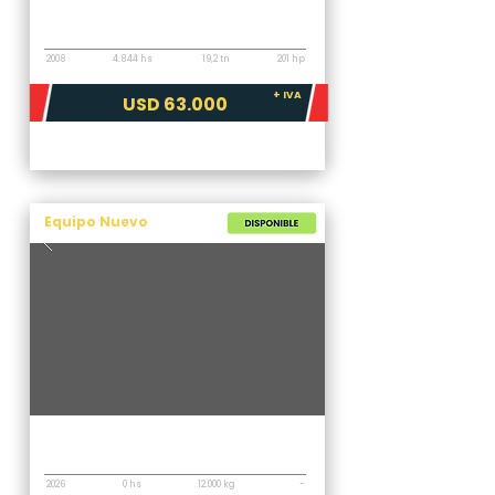
Vibrocompactador
Bomag BW219DH4
2008
4.844 hs
19,2 tn
201 hp
+ IVA
USD 63.000
Equipo Nuevo
Vibrocompactador
XCMG XS123PD
2026
0 hs
12.000 kg
-