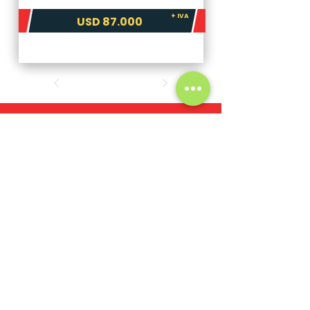
+ IVA
USD 87.000
La maquina que necesitás,
la encontrás con nosotros.
Nosotros
Catálogo completo
Nuevos
Usados
Quiero vender
Nombre y Apellido
*
Email
*