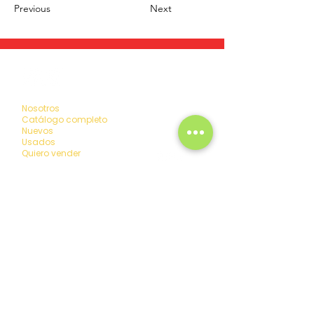
Previous
Next
La maquina que necesitás,
la encontrás con nosotros.
Nosotros
Catálogo completo
Nuevos
Usados
Quiero vender
Nombre y Apellido
*
Email
*
Mensaje
*
Enviar