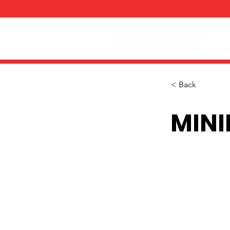
< Back
MIN