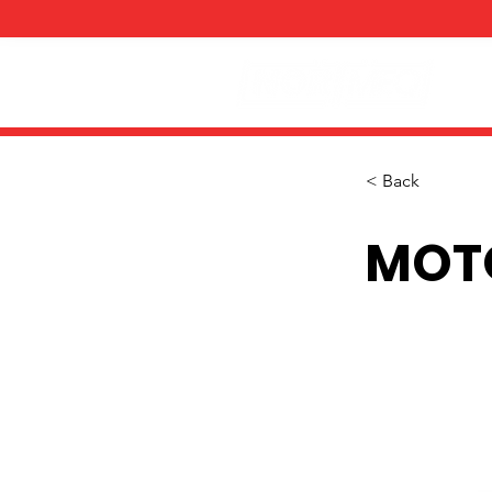
< Back
MOT