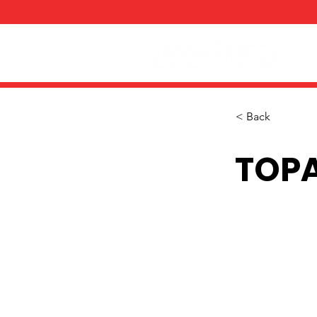
< Back
TOP