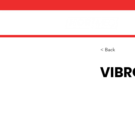
< Back
VIB