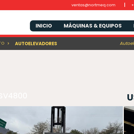
ventas@nortmeq.com
+
INICIO
MÁQUINAS & EQUIPOS
Autoe
TO
AUTOELEVADORES
FSV4800
U