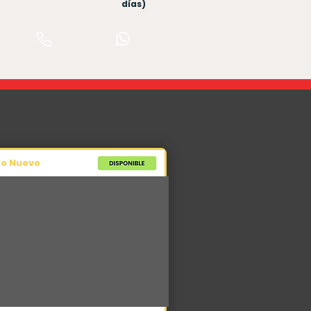
días)
po Nuevo