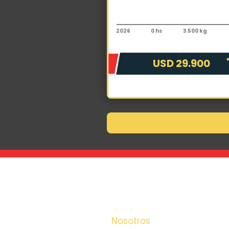
Autoelevador
Toyota FDZN25 V4000
2026
0 hs
3.500 kg
USD 29.900
La maquina que 
la encontrás con
Nosotros