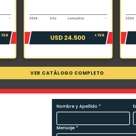
Autoelevador
Auto
PDM PFDRT35
Toyo
-
2026
0 hs
consultar
-
2026
+ IVA
+ IVA
USD 24.500
VER CATÁLOGO COMPLETO
Nombre y Apellido
*
E
necesitás,
 nosotros.
Mensaje
*