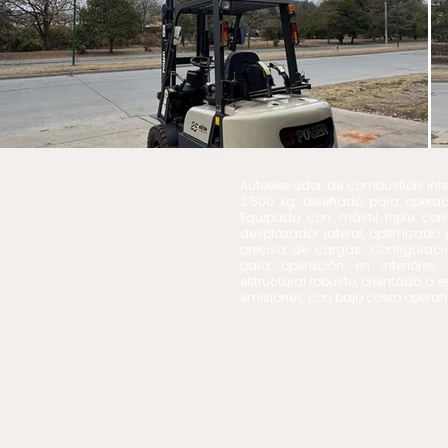
Autoelevador de combustión in
2.500 kg, diseñado para operaci
Equipado con mástil triple c
desplazador lateral, optimizado
precisa de cargas. Configuraci
para operación en interiores 
estructural robusto, orientado a 
emisiones, con bajo costo operat