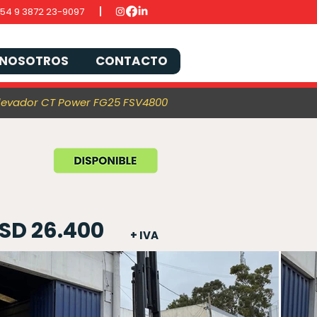
54 9 3872 23-9097
NOSOTROS
CONTACTO
levador CT Power FG25 FSV4800
SD 26.400
+ IVA