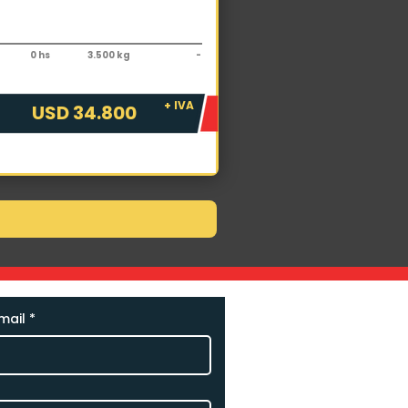
elevador
ta FDZN25 FSV6000
0 hs
3.500 kg
-
+ IVA
USD 34.800
mail
*