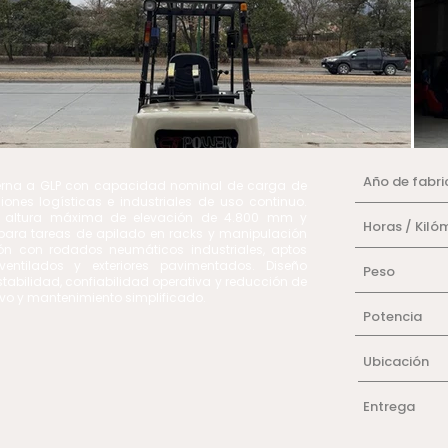
Año de fabri
terna a GLP con capacidad nominal de carga de
ones logísticas e industriales de uso continuo.
on altura máxima de elevación de 4.800 mm y
Horas / Kiló
 para tareas de apilado en racks y manipulación
ón con rodados neumáticos industriales, aptos
ventilados y exteriores pavimentados. Diseño
Peso
estabilidad, confiabilidad operativa y reducción de
ivo y mantenimiento simplificado.
Potencia
Ubicación
Entrega