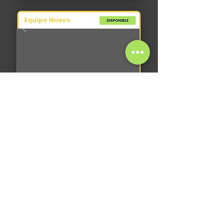
Equipo Nuevo
Autoelevador
CT Power FB25 FSV4800
2026
0 hs
3.500 kg
-
+
USD 31.500
IVA
VER CATÁLOGO COMPLETO