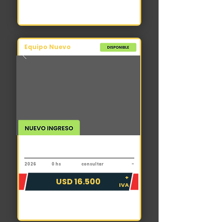
Equipo Nuevo
Autoelevador
PDM PFD35
2026
0 hs
consultar
-
+
USD 16.500
IVA