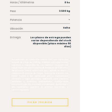
Horas / Kilómetros
0 hs
Peso
3.500 kg
Potencia
-
Salta
Ubicación
Entrega
Los plazos de entrega pueden
variar dependiendo del stock
disponible (plazo máximo 90
días)
Autoelevador de combustión interna (GLP) con capacidad
nominal de carga de 2.500 kg, diseñado para operaciones
logísticas e industriales de uso intensivo. Equipado con
mástil triple con altura máxima de elevación de 6.000 mm y
desplazador lateral, optimizado para apilado en altura y
manipulación precisa de cargas. Sistema de tracción con
motor Toyota a GLP, reconocido por su confiabilidad,
eficiencia y bajas emisiones, adecuado para interiores
ventilados y exteriores pavimentados. Configuración
estructural robusta, orientada a estabilidad, durabilidad y
alto rendimiento operativo en entornos industriales y
centros logísticos.
FICHA TÉCNICA