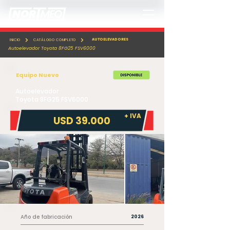
AUTOELEVADORES
INICIO
CATÁLOGO COMPLETO
Autoelevador Toyota 8FG25 FSV6000
Equipo Nuevo
Autoelevador
Toyota 8FG25 FSV6000
+ IVA
USD 39.000
Año de fabricación
2026