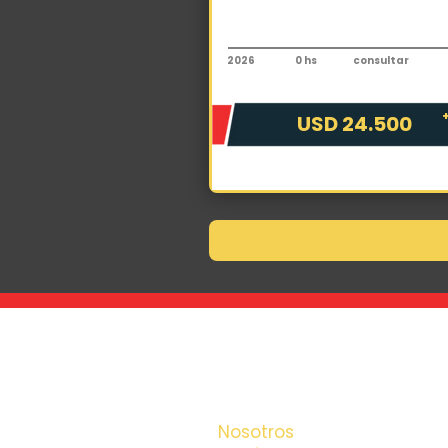
Autoelevador
PDM PFDRT35
2026
0 hs
consultar
USD 24.500
La maquina que 
la encontrás con
Nosotros