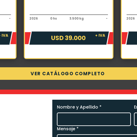
Autoelevador
Auto
Toyota 8FG25 FSV6000
Toyo
-
2026
0 hs
3.500 kg
-
2026
+ IVA
+ IVA
USD 39.000
VER CATÁLOGO COMPLETO
Nombre y Apellido
*
E
necesitás,
 nosotros.
Mensaje
*