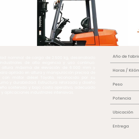
Año de fabri
dad nominal de carga de 2.500 kg, desarrollado
industriales de alta exigencia y uso continuo.
on altura máxima de elevación de 6.000 mm y
Horas / Kiló
para apilado en altura y manipulación precisa de
 con motor diésel Toyota, reconocido por su
sumo y durabilidad. Estructura reforzada y diseño
Peso
eño sostenido y bajo costo operativo, adecuado
 y aplicaciones industriales intensivas.
Potencia
Ubicación
Entrega