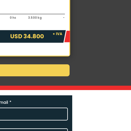
elevador
ta FDZN25 FSV6000
0 hs
3.500 kg
-
+ IVA
USD 34.800
mail
*