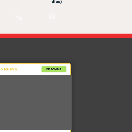
días)
po Nuevo