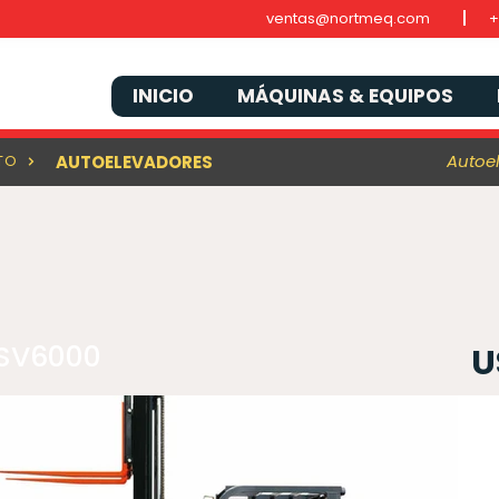
ventas@nortmeq.com
+
INICIO
MÁQUINAS & EQUIPOS
Autoe
TO
AUTOELEVADORES
FSV6000
U