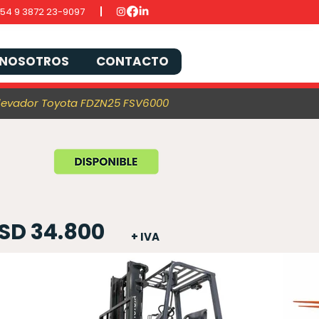
54 9 3872 23-9097
NOSOTROS
CONTACTO
levador Toyota FDZN25 FSV6000
SD 34.800
+ IVA