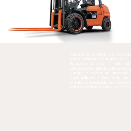
Autoelevador diésel con capaci
para operaciones logísticas e 
Equipado con mástil triple c
desplazador lateral, optimizado 
cargas. Sistema de propulsión
confiabilidad, eficiencia de con
orientado a estabilidad, desemp
para depósitos, centros logísticos