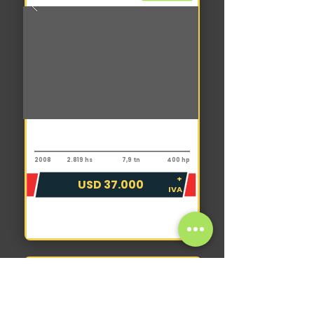
Camión
Astra HD8 4440 4x4
2008
2.819 hs
7,9 tn
400 hp
+
USD 37.000
IVA
VER CATÁLOGO COMPLETO