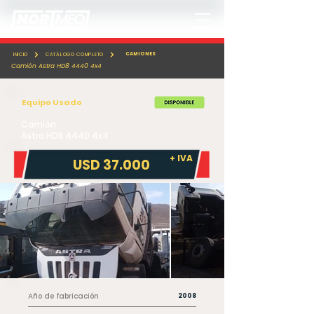
CAMIONES
INICIO
CATÁLOGO COMPLETO
Camión Astra HD8 4440 4x4
Equipo Usado
Camión
Astra HD8 4440 4x4
+ IVA
USD 37.000
Año de fabricación
2008