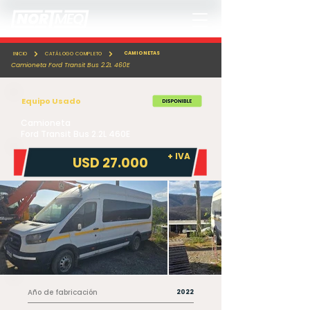
CAMIONETAS
INICIO
CATÁLOGO COMPLETO
Camioneta Ford Transit Bus 2.2L 460E
Equipo Usado
Camioneta
Ford Transit Bus 2.2L 460E
+ IVA
USD 27.000
Año de fabricación
2022