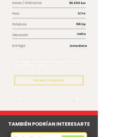
Horas / Kilómetros
96.000 km
Peso
3,1 tn
Potencia
165 hp
Salta
Ubicación
Entrega
Inmediata
FUNCIONANDO SIN TESTIGOS ENCENDIDOS, CON AUXILIO
GATO HIDRAULICO Y LLAVES
FICHA TÉCNICA
TAMBIÉN PODRÍAN INTERESARTE