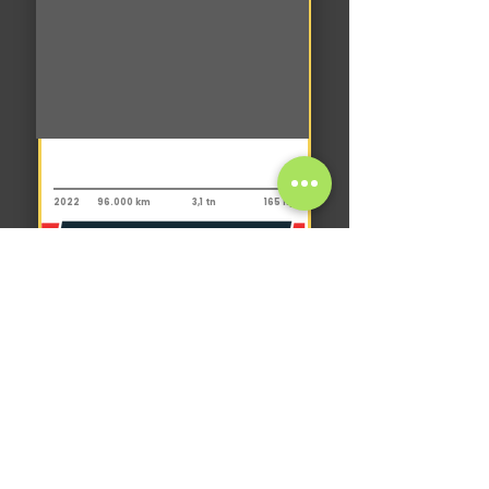
Camioneta
Ford Transit Bus 2.2L 460E
2022
96.000 km
3,1 tn
165 hp
+
USD 27.000
IVA
VER CATÁLOGO COMPLETO
La maquina que necesitás,
la encontrás con nosotros.