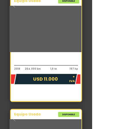
Equipo Usado
Camioneta
Ford RANGER XLS
2018
264.000 km
1,9 tn
197 hp
+
USD 11.000
IVA
Equipo Usado