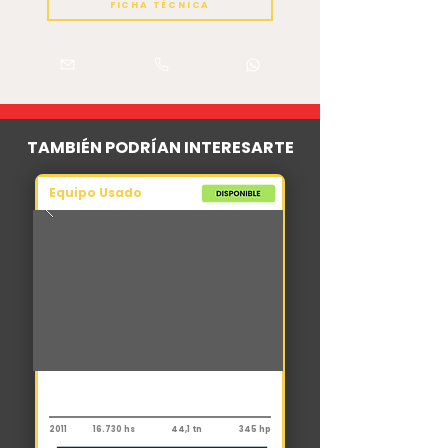
FICHA TÉCNICA
TAMBIÉN PODRÍAN INTERESARTE
Equipo Usado
Excavadora
Komatsu PC450 Lc-8
2011
16.730 hs
44,1 tn
345 hp