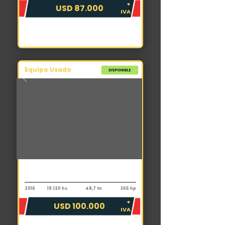
+
USD 87.000
IVA
Equipo Usado
Excavadora
New Holland E485C
2016
19.120 hs
48,7 tn
365 hp
+
USD 100.000
IVA