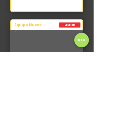
Equipo Nuevo
Excavadora
XCMG XE60DA
2026
0 hs
6010 kg
49 hp
+
USD 53.000
IVA