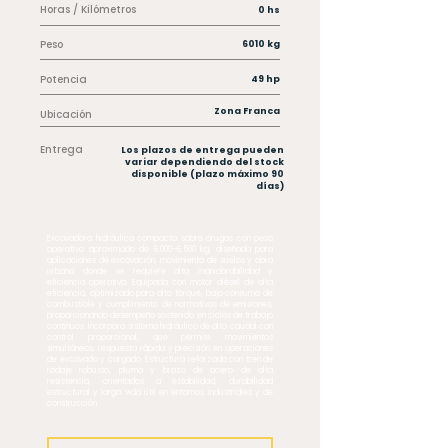
Horas / Kilómetros
0 hs
Peso
6010 kg
Potencia
49 hp
Zona Franca
Ubicación
Entrega
Los plazos de entrega pueden
variar dependiendo del stock
disponible (plazo máximo 90
días)
Excavadora hidráulica compacta sobre orugas con peso
operativo aproximado de 6.000–6.500 kg, diseñada para
aplicaciones de excavación, movimiento de suelos y obra
urbana donde se requiere alta maniobrabilidad y
eficiencia operativa. Equipada con motor diésel de alta
eficiencia, optimizado para alto torque, bajo consumo de
combustible y cumplimiento de normativas de emisiones,
proporcionando desempeño sostenido en ciclos de trabajo
continuos. Incorpora sistema hidráulico de alto caudal con
control proporcional, que permite movimientos
simultáneos, respuesta rápida y precisión en operaciones
de excavado y cargado. Estructura reforzada con tren de
rodaje robusto, pluma y brazo de acero de alta
resistencia, orientados a estabilidad, durabilidad
estructural y larga vida útil en entornos industriales y de
construcción.