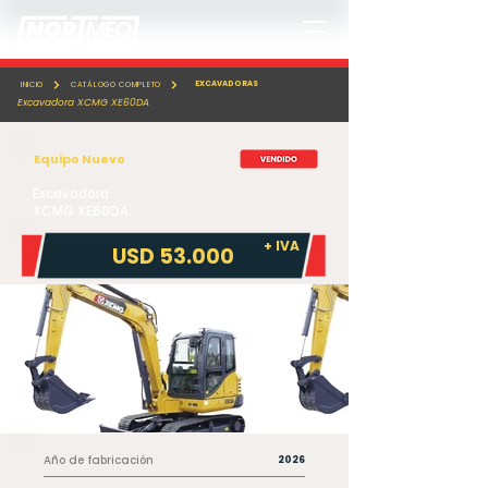
EXCAVADORAS
INICIO
CATÁLOGO COMPLETO
Excavadora XCMG XE60DA
Equipo Nuevo
Excavadora
XCMG XE60DA
+ IVA
USD 53.000
Año de fabricación
2026