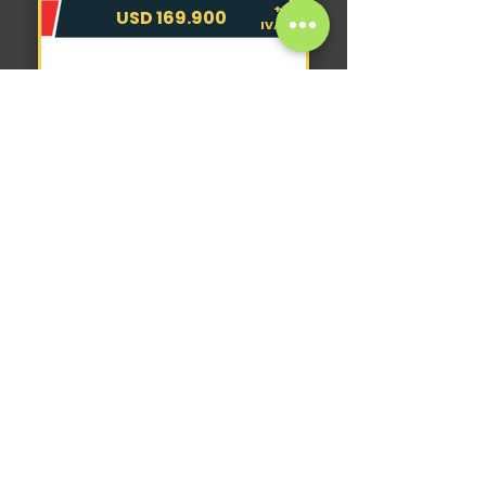
+
USD 169.900
IVA
VER CATÁLOGO COMPLETO
La maquina que necesitás,
la encontrás con nosotros.
Nosotros
Catálogo completo
Nuevos
Usados
Quiero vender
Nombre y Apellido
*
Email
*