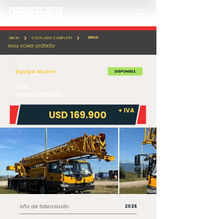
GRUA
INICIO
CATÁLOGO COMPLETO
Grúa XCMG QY25K5D
Equipo Nuevo
Grúa
XCMG QY25K5D
+ IVA
USD 169.900
Año de fabricación
2026