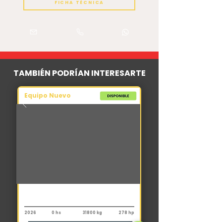
FICHA TÉCNICA
TAMBIÉN PODRÍAN INTERESARTE
Equipo Nuevo
Grúa
XCMG QY25K5D
2026
0 hs
31800 kg
278 hp