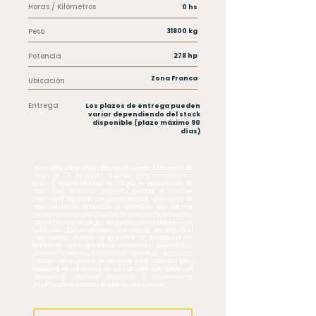
Horas / Kilómetros
0 hs
Peso
31800 kg
Potencia
278 hp
Zona Franca
Ubicación
Entrega
Los plazos de entrega pueden
variar dependiendo del stock
disponible (plazo máximo 90
días)
Grúa móvil sobre chasis pesado de capacidad nominal de
carga de 25 toneladas, diseñada para levantamiento,
izado y posicionamiento de cargas en aplicaciones de
obra civil, industria, logística pesada y montaje
estructural. Equipada con pluma principal telescópica de
alta resistencia, articulada y extensible, que permite
alcances horizontales y alturas de elevación variables con
control preciso de cargas. Incorpora sistema hidráulico de
izado de alto rendimiento, con frenos de seguridad
redundantes, control proporcional y estabilizadores
hidráulicos para garantizar estabilidad, seguridad y
precisión operativa bajo cargas dinámicas. Estructura
robusta sobre chasis de múltiples ejes, diseñada para
movilidad en carretera y en sitio de obra, con énfasis en
durabilidad, fiabilidad mecánica y mantenimiento
simplificado en entornos de operación exigentes.