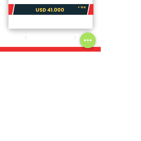
+ IVA
USD 41.000
La maquina que necesitás,
la encontrás con nosotros.
Nosotros
Catálogo completo
Nuevos
Usados
Quiero vender
Nombre y Apellido
*
Email
*