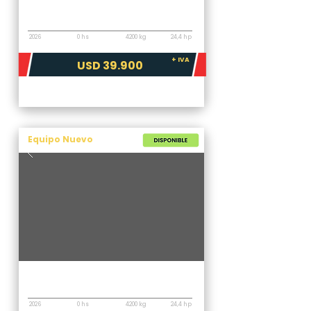
Miniexcavadora
XCMG XE35U
2026
0 hs
4200 kg
24,4 hp
+ IVA
USD 39.900
Equipo Nuevo
Miniexcavadora
XCMG XE35U-G
2026
0 hs
4200 kg
24,4 hp