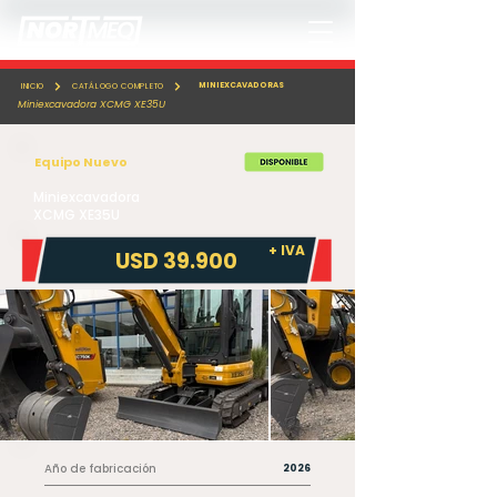
MINIEXCAVADORAS
INICIO
CATÁLOGO COMPLETO
Miniexcavadora XCMG XE35U
Equipo Nuevo
Miniexcavadora
XCMG XE35U
+ IVA
USD 39.900
Año de fabricación
2026