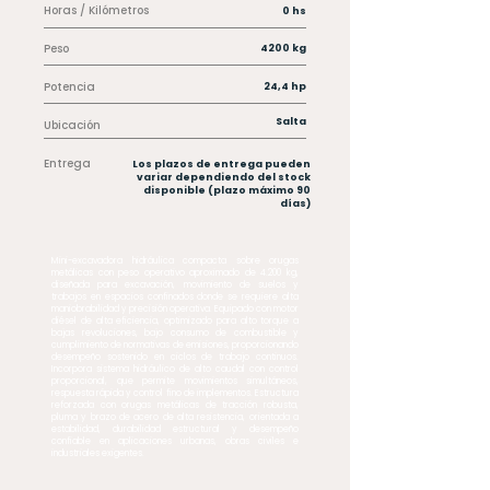
Horas / Kilómetros
0 hs
Peso
4200 kg
Potencia
24,4 hp
Salta
Ubicación
Entrega
Los plazos de entrega pueden
variar dependiendo del stock
disponible (plazo máximo 90
días)
Mini-excavadora hidráulica compacta sobre orugas
metálicas con peso operativo aproximado de 4.200 kg,
diseñada para excavación, movimiento de suelos y
trabajos en espacios confinados donde se requiere alta
maniobrabilidad y precisión operativa. Equipado con motor
diésel de alta eficiencia, optimizado para alto torque a
bajas revoluciones, bajo consumo de combustible y
cumplimiento de normativas de emisiones, proporcionando
desempeño sostenido en ciclos de trabajo continuos.
Incorpora sistema hidráulico de alto caudal con control
proporcional, que permite movimientos simultáneos,
respuesta rápida y control fino de implementos. Estructura
reforzada con orugas metálicas de tracción robusta,
pluma y brazo de acero de alta resistencia, orientada a
estabilidad, durabilidad estructural y desempeño
confiable en aplicaciones urbanas, obras civiles e
industriales exigentes.