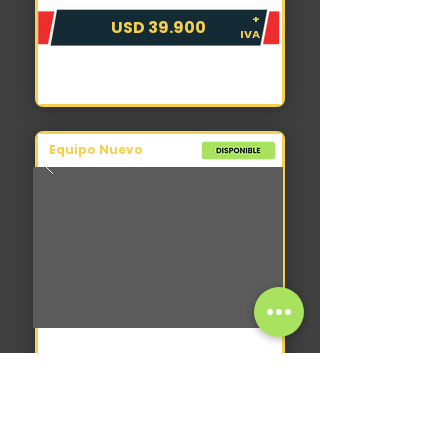
+
USD 39.900
IVA
Equipo Nuevo
Miniexcavadora
XCMG XE35U-G
2026
0 hs
4200 kg
24,4 hp
+
USD 41.000
IVA