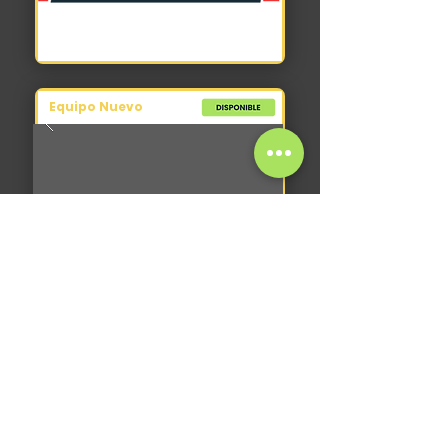
Equipo Nuevo
Motoniveladora
XCMG GR165
2026
0 hs
15000 kg
168 hp
+
USD 108.000
IVA