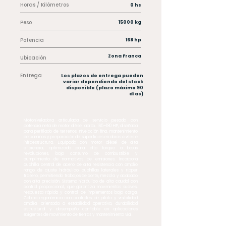
Horas / Kilómetros
0 hs
Peso
15000 kg
Potencia
168 hp
Zona Franca
Ubicación
Entrega
Los plazos de entrega pueden
variar dependiendo del stock
disponible (plazo máximo 90
días)
Motoniveladora articulada de servicio pesado con
potencia neta de motor diésel aprox. 165–180 HP, diseñada
para perfilado de terrenos, nivelación fina, mantenimiento
de caminos y preparación de superficies en obras civiles e
infraestructura. Equipada con motor diésel de alta
eficiencia, optimizado para alto torque a bajas
revoluciones, bajo consumo de combustible y
cumplimiento de normativas de emisiones. Incorpora
cuchilla central de acero de alta resistencia con amplio
rango de ajuste hidráulico, cuchillas laterales y ripper
trasero, permitiendo trabajos de corte, mezcla y acabado
con alta precisión. Sistema hidráulico de alto caudal con
control proporcional, que garantiza movimientos suaves,
respuesta rápida y control de implementos bajo carga.
Cabina ergonómica con controles de piloto y visibilidad
amplia, orientada a estabilidad operativa, durabilidad
estructural y desempeño confiable en aplicaciones
exigentes de movimiento de tierras y mantenimiento vial.