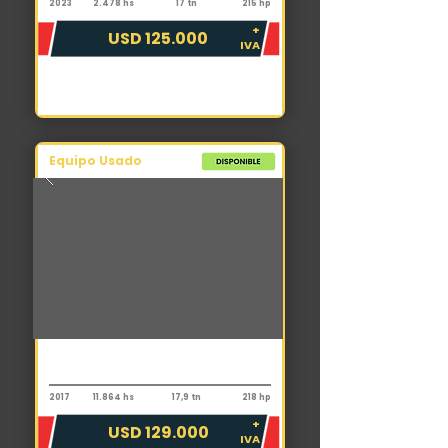
2023
2.478 hs
17 tn
215 hp
+
USD 125.000
IVA
Equipo Usado
Motoniveladora
Komatsu GD655-5
2017
11.864 hs
17,9 tn
218 hp
+
USD 129.000
IVA