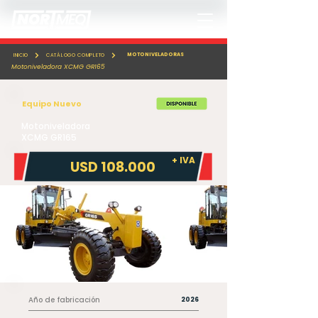
MOTONIVELADORAS
INICIO
CATÁLOGO COMPLETO
Motoniveladora XCMG GR165
Equipo Nuevo
Motoniveladora
XCMG GR165
+ IVA
USD 108.000
Año de fabricación
2026