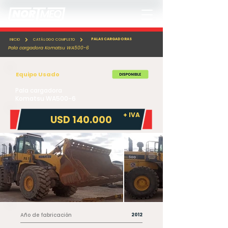
PALAS CARGADORAS
INICIO
CATÁLOGO COMPLETO
Pala cargadora Komatsu WA500-6
Equipo Usado
Pala cargadora
Komatsu WA500-6
+ IVA
USD 140.000
Año de fabricación
2012