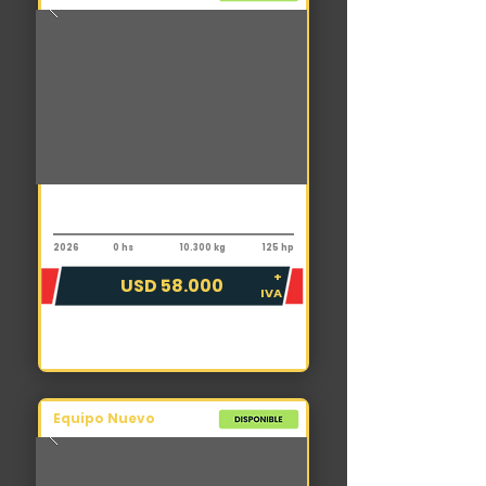
Pala cargadora
Shantui L36B3
2026
0 hs
10.300 kg
125 hp
+
USD 58.000
IVA
Equipo Nuevo