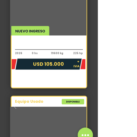
Pala cargadora
XCMG XC958
2026
0 hs
19600 kg
225 hp
+
USD 105.000
IVA
Equipo Usado