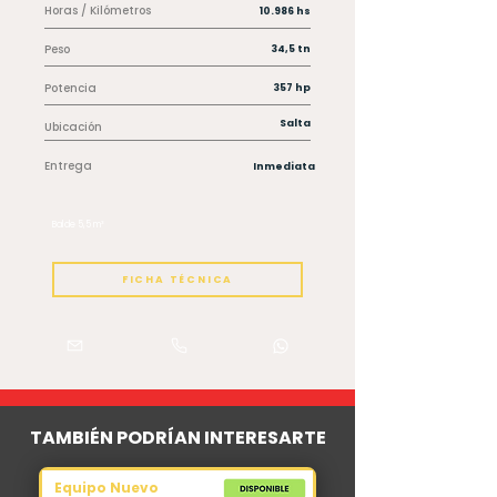
Horas / Kilómetros
10.986 hs
Peso
34,5 tn
Potencia
357 hp
Salta
Ubicación
Entrega
Inmediata
Balde 5,5 m³
FICHA TÉCNICA
TAMBIÉN PODRÍAN INTERESARTE
Equipo Nuevo