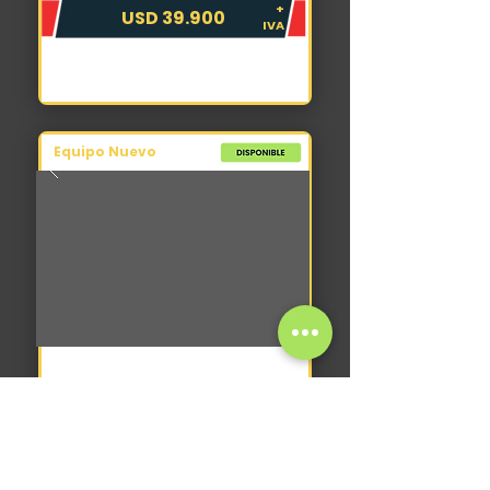
+
USD 39.900
IVA
Equipo Nuevo
Tractor
AGV Track 75
2026
0 hs
3.960 kg
80 hp
+
USD 42.000
IVA