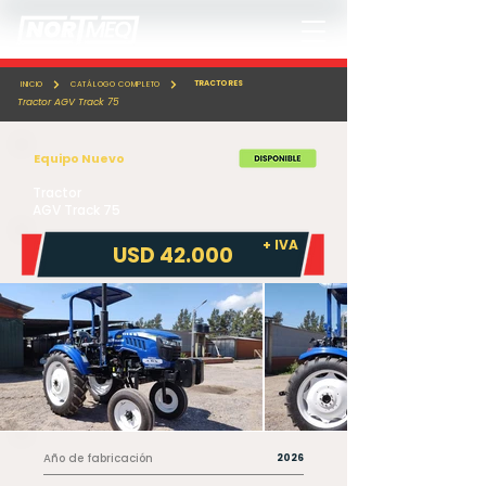
TRACTORES
INICIO
CATÁLOGO COMPLETO
Tractor AGV Track 75
Equipo Nuevo
Tractor
AGV Track 75
+ IVA
USD 42.000
Año de fabricación
2026