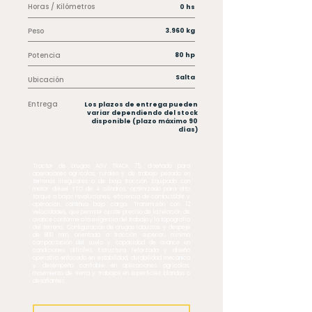
Horas / Kilómetros
0 hs
Peso
3.960 kg
Potencia
80 hp
Salta
Ubicación
Entrega
Los plazos de entrega pueden
variar dependiendo del stock
disponible (plazo máximo 90
días)
Tractor de orugas AGV TRACK 75, diseñado para
operaciones agrícolas, rurales y de trabajo pesado en
terrenos irregulares o de baja tracción. Equipado con
motor diésel YTO de 4 cilindros, optimizado para alto
torque a bajas revoluciones, eficiencia de combustible y
operación continua bajo carga. Transmisión con 12
velocidades, que permite ajuste preciso de la relación de
avance conforme a la exigencia del trabajo y la topografía
del terreno. Configuración de orugas robustas y despeje
de 800 mm, orientada a tracción superior, mínima
compactación del suelo y capacidad de avance en
condiciones difíciles. Estructura reforzada y diseño
operativo enfocado en estabilidad, durabilidad mecánica
y desempeño confiable en aplicaciones agrícolas,
movimiento de tierra y trabajos en superficies blandas o
desafiantes.