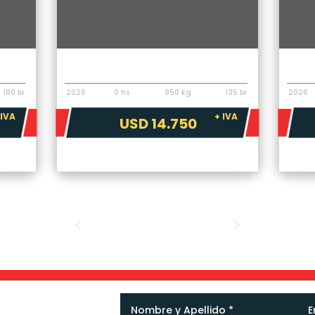
Implementos
Impl
Pecarí Vibrocompactador Dual VD120
Pecar
180 br
2026
0 hs
950 kg
135 br
2026
 IVA
+ IVA
USD 14.750
Nombre y Apellido
*
E
necesitás,