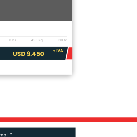
ementos
í Excavador Dynamic RS450
0 hs
450 kg
180 br
+ IVA
USD 9.450
mail
*