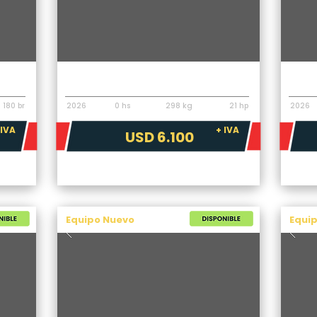
Implementos
Impl
Pecarí Hormigonero Mixer HM500
Pecar
180 br
2026
0 hs
298 kg
21 hp
2026
 IVA
+ IVA
USD 6.100
Equipo Nuevo
Equi