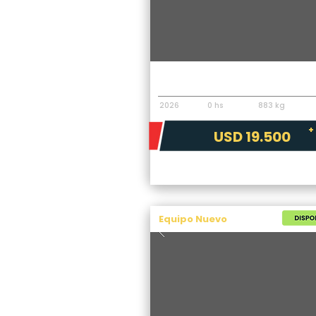
Implementos
Pecarí Excavador Extreme RE450
2026
0 hs
883 kg
+
USD 19.500
Equipo Nuevo