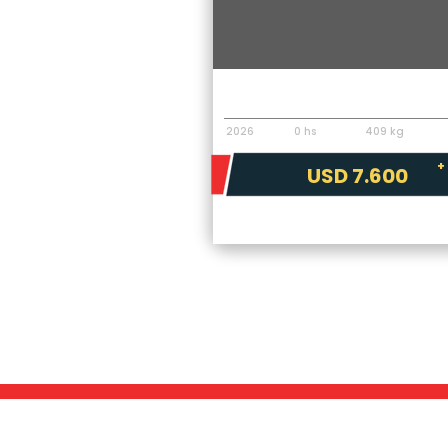
Implementos
Pecarí Nivelador NV210
2026
0 hs
409 kg
+
USD 7.600
La maquina que 