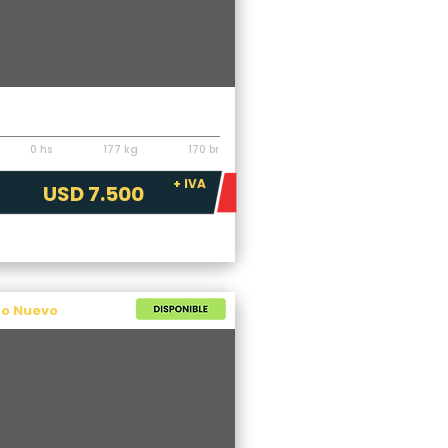
ementos
í Hoyadora HP300
0 hs
177 kg
170 br
+ IVA
USD 7.500
po Nuevo