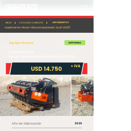
IMPLEMENTOS
INICIO
CATÁLOGO COMPLETO
Implemento Pecarí Vibrocompactador Dual VD120
Equipo Nuevo
Implementos
Pecarí Vibrocompactador Dual VD120
+ IVA
USD 14.750
Año de fabricación
2026