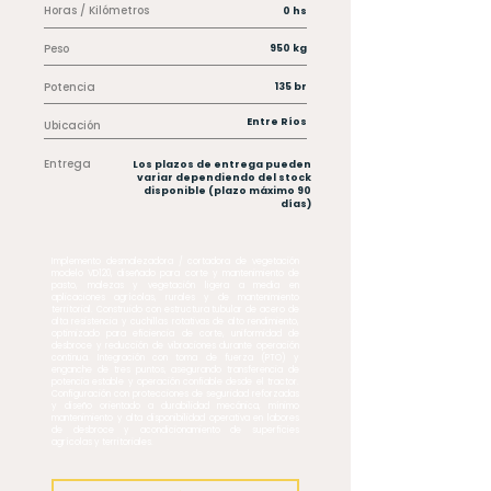
Horas / Kilómetros
0 hs
Peso
950 kg
Potencia
135 br
Entre Ríos
Ubicación
Entrega
Los plazos de entrega pueden
variar dependiendo del stock
disponible (plazo máximo 90
días)
Implemento desmalezadora / cortadora de vegetación
modelo VD120, diseñado para corte y mantenimiento de
pasto, malezas y vegetación ligera a media en
aplicaciones agrícolas, rurales y de mantenimiento
territorial. Construido con estructura tubular de acero de
alta resistencia y cuchillas rotativas de alto rendimiento,
optimizado para eficiencia de corte, uniformidad de
desbroce y reducción de vibraciones durante operación
continua. Integración con toma de fuerza (PTO) y
enganche de tres puntos, asegurando transferencia de
potencia estable y operación confiable desde el tractor.
Configuración con protecciones de seguridad reforzadas
y diseño orientado a durabilidad mecánica, mínimo
mantenimiento y alta disponibilidad operativa en labores
de desbroce y acondicionamiento de superficies
agrícolas y territoriales.