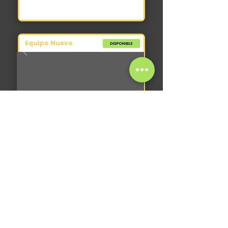
Equipo Nuevo
Implementos
Pecarí Nivelador NV210
2026
0 hs
409 kg
180 br
+
USD 7.600
IVA