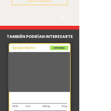
FICHA TÉCNICA
TAMBIÉN PODRÍAN INTERESARTE
Equipo Nuevo
Implementos
Pecarí Hormigonero Mixer HM500
2026
0 hs
298 kg
21 hp