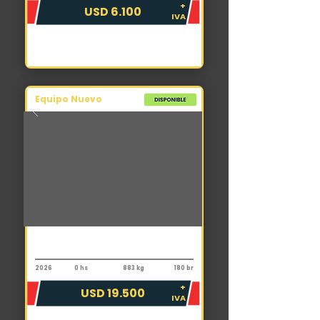
+
USD 6.100
IVA
Equipo Nuevo
Implementos
Pecarí Excavador Extreme RE450
2026
0 hs
883 kg
180 br
+
USD 19.500
IVA