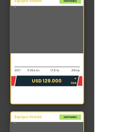
Equipo Usado
Motoniveladora
Komatsu GD655-5
2017
11.864 hs
17,9 tn
218 hp
+
USD 129.000
IVA
Equipo Usado