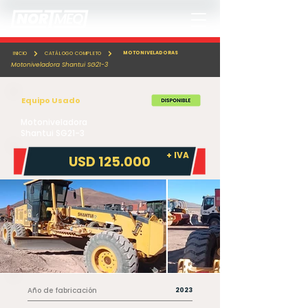
MOTONIVELADORAS
INICIO
CATÁLOGO COMPLETO
Motoniveladora Shantui SG21-3
Equipo Usado
Motoniveladora
Shantui SG21-3
+ IVA
USD 125.000
Año de fabricación
2023