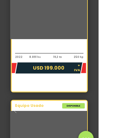
Motoniveladora
Komatsu GD705-5
2022
8.891 hs
19,3 tn
250 hp
+
USD 199.000
IVA
Equipo Usado