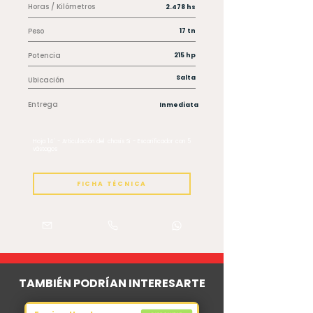
Horas / Kilómetros
2.478 hs
Peso
17 tn
Potencia
215 hp
Salta
Ubicación
Entrega
Inmediata
Hoja 14´ - Articulación del chasis Si - Escarificador con 5
vástagos
FICHA TÉCNICA
TAMBIÉN PODRÍAN INTERESARTE